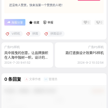
还没有人赞赏，快来当第一个赞赏的人吧！
0
0
海报分享
收藏
举报
VI样机
拼图
拼图设计
广告PS样机
广告PS样机
风中摇曳的创意，让品牌旗帜
路灯道旗设计效果PS样机
在人海中独树一帜，设计的力
量无处不在
2024-7-20 9:41:52
2024-9-2 10:32:54
0 条回复
文章作者
管理员
A
M
欢迎您，新朋友，感谢参与互动！
确认修改