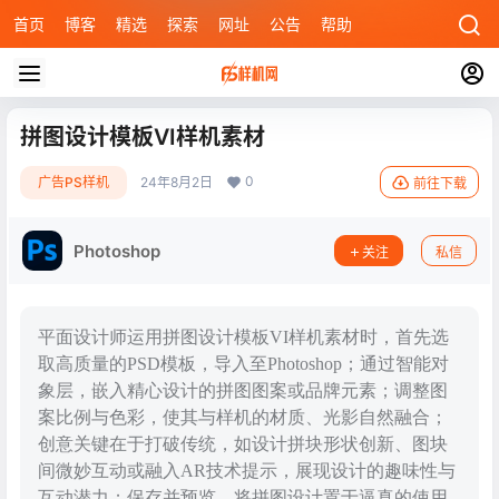
首页
博客
精选
探索
网址
公告
帮助
拼图设计模板VI样机素材
0
广告PS样机
24年8月2日
前往下载
Photoshop
关注
私信
平面设计师运用拼图设计模板VI样机素材时，首先选
取高质量的PSD模板，导入至Photoshop；通过智能对
象层，嵌入精心设计的拼图图案或品牌元素；调整图
案比例与色彩，使其与样机的材质、光影自然融合；
创意关键在于打破传统，如设计拼块形状创新、图块
间微妙互动或融入AR技术提示，展现设计的趣味性与
互动潜力；保存并预览，将拼图设计置于逼真的使用