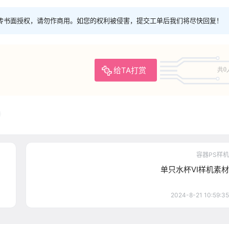
传书面授权，请勿作商用。如您的权利被侵害，提交工单后我们将尽快回复！
给TA打赏
共0
容器PS样机
单只水杯VI样机素材
2024-8-21 10:59:35