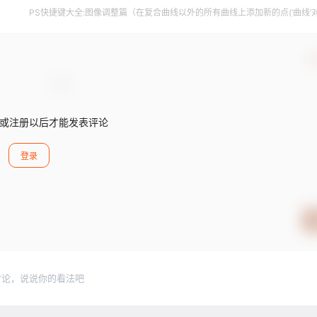
PS快捷键大全:图像调整篇（在复合曲线以外的所有曲线上添加新的点(‘曲线’
中) 【Ctrl】+【Shift】）
确
或注册以后才能发表评论
登录
讨论，说说你的看法吧