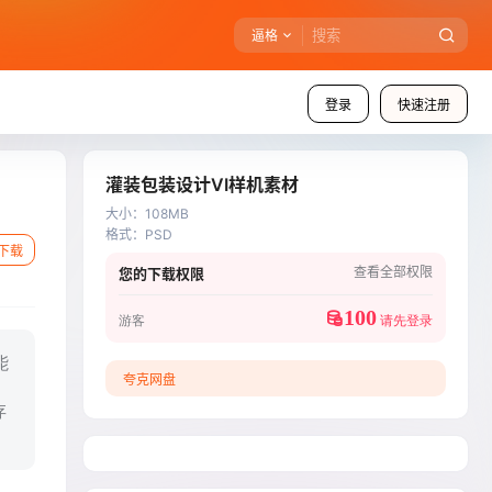
逼格
登录
快速注册
灌装包装设计VI样机素材
大小
：
108MB
格式
：
PSD
下载
查看全部权限
您的下载权限
100
游客
请先登录
能
夸克网盘
存