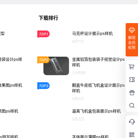
下载排行
模型
马克杯设计展示ps样机
TOP1
解锁
6月7日
会员
权限
袋设计ps样
金属铝箔包装袋子视觉设计ps
TOP2
样机
3小时前
果图ps样机
翻盖牛皮纸飞机盒设计展示ps
TOP3
样机
5月2日
图ps样机
逼真飞机盒包装展示ps样机
5月3日
s特写样机
字体展示薄膜ps样机