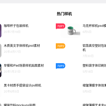
热门样机
咖啡杯子包装样机
马克杯样机psd
TOP1
20年7月19日
6月5日
木质英文字体样机psd素材
铝箔真空塑封包装
TOP2
机
20年4月17日
7月30日
早餐和iPad场景样机贴图素材
塑料袋字体印刷效
TOP3
20年1月31日
5月18日
黑卡材质手提袋设计ps样机
褶皱薄膜字体效果
20年6月5日
5月9日
罐装饮料mockups贴图
褶皱薄膜艺术字p