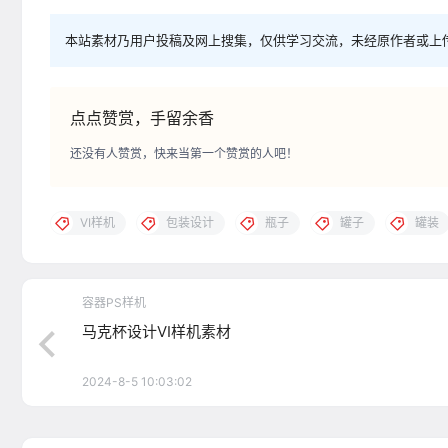
本站素材乃用户投稿及网上搜集，仅供学习交流，未经原作者或上
点点赞赏，手留余香
还没有人赞赏，快来当第一个赞赏的人吧！
VI样机
包装设计
瓶子
罐子
罐装
容器PS样机
马克杯设计VI样机素材
2024-8-5 10:03:02