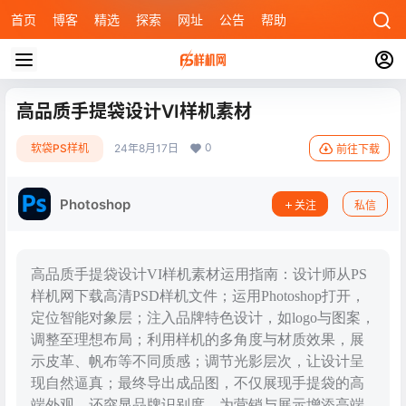
首页
博客
精选
探索
网址
公告
帮助
高品质手提袋设计VI样机素材
0
软袋PS样机
24年8月17日
前往下载
Photoshop
关注
私信
高品质手提袋设计VI样机素材运用指南：设计师从PS
样机网下载高清PSD样机文件；运用Photoshop打开，
定位智能对象层；注入品牌特色设计，如logo与图案，
调整至理想布局；利用样机的多角度与材质效果，展
示皮革、帆布等不同质感；调节光影层次，让设计呈
现自然逼真；最终导出成品图，不仅展现手提袋的高
端外观，还突显品牌识别度，为营销与展示增添高端