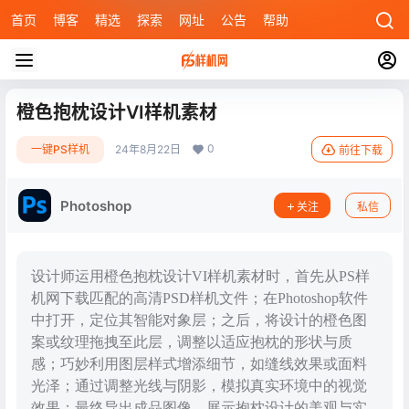
首页
博客
精选
探索
网址
公告
帮助
橙色抱枕设计VI样机素材
0
一键PS样机
24年8月22日
前往下载
Photoshop
关注
私信
设计师运用橙色抱枕设计VI样机素材时，首先从PS样
机网下载匹配的高清PSD样机文件；在Photoshop软件
中打开，定位其智能对象层；之后，将设计的橙色图
案或纹理拖拽至此层，调整以适应抱枕的形状与质
感；巧妙利用图层样式增添细节，如缝线效果或面料
光泽；通过调整光线与阴影，模拟真实环境中的视觉
效果；最终导出成品图像，展示抱枕设计的美观与实