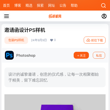
首页
博客
精选
探索
网址
公告
帮助
邀请函设计PS样机
0
包装PS样机
24年9月9日
前往下载
Photoshop
关注
私信
设计的诚挚邀请，创意的仪式感，让每一次相聚都始
于精美，留下难忘回忆