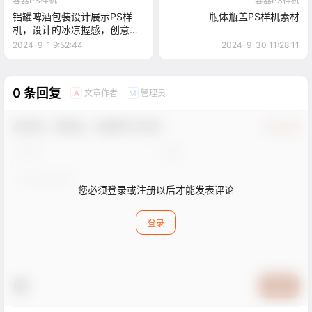
容器PS样机
容器PS样机
铝罐啤酒包装设计展示PS样
瓶体瓶盖PS样机素材
机，设计的冰凉握感，创意的
畅饮符号，让每一罐啤酒都成
2024-9-1 9:52:44
2024-9-30 11:28:11
为派对的主角，独特的罐身设
计提升品牌辨识度，清凉与风
格同在
0 条回复
文章作者
管理员
A
M
欢迎您，新朋友，感谢参与互动！
确认修改
您必须登录或注册以后才能发表评论
登录
提交