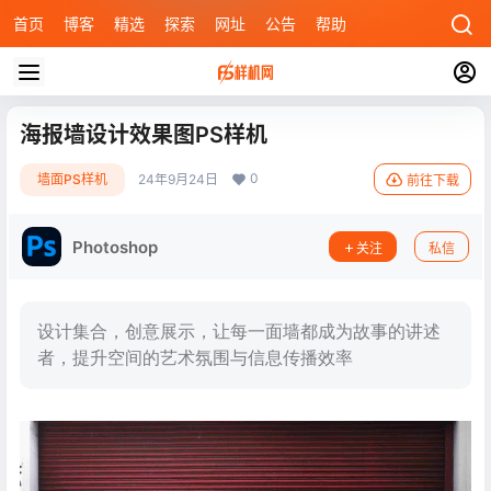
首页
博客
精选
探索
网址
公告
帮助
海报墙设计效果图PS样机
0
墙面PS样机
24年9月24日
前往下载
Photoshop
关注
私信
设计集合，创意展示，让每一面墙都成为故事的讲述
者，提升空间的艺术氛围与信息传播效率