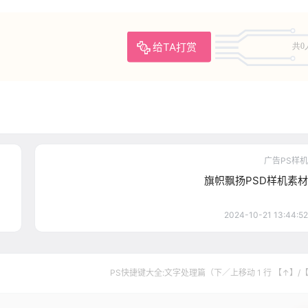
给TA打赏
共0
广告PS样机
旗帜飘扬PSD样机素材
2024-10-21 13:44:52
PS快捷键大全:文字处理篇（下／上移动 1 行 【↑】/