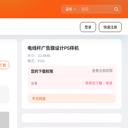
逼格
登录
快速注册
电线杆广告旗设计PS样机
大小
：
32.8MB
格式
：
PSD
下载
查看全部权限
您的下载权限
登录后下载：
登录
游客
夸克网盘