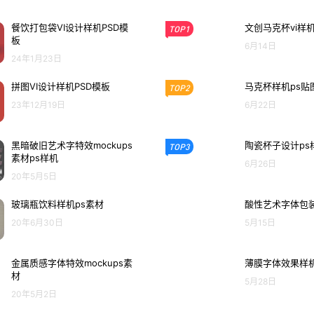
餐饮打包袋VI设计样机PSD模
文创马克杯vi样
TOP1
板
6月14日
24年1月23日
拼图VI设计样机PSD模板
马克杯样机ps贴
TOP2
23年12月19日
6月22日
黑暗破旧艺术字特效mockups
陶瓷杯子设计ps
TOP3
素材ps样机
6月26日
20年5月5日
玻璃瓶饮料样机ps素材
酸性艺术字体包装
20年6月30日
5月15日
金属质感字体特效mockups素
薄膜字体效果样
材
5月28日
20年5月2日