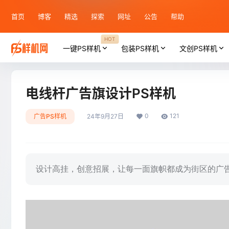
首页
博客
精选
探索
网址
公告
帮助
HOT
一键PS样机
包装PS样机
文创PS样机
电线杆广告旗设计PS样机
0
121
广告PS样机
24年9月27日
设计高挂，创意招展，让每一面旗帜都成为街区的广