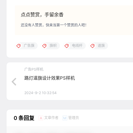
点点赞赏，手留余香
还没有人赞赏，快来当第一个赞赏的人吧！
广告旗
旗帜
电线杆
道旗
广告PS样机
路灯道旗设计效果PS样机
2024-9-2 10:32:54
0 条回复
文章作者
管理员
A
M