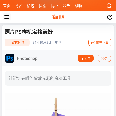
首页
博客
精选
探索
网址
公告
帮助
照片PS样机定格美好
0
一键PS样机
24年10月2日
前往下载
Photoshop
关注
私信
让记忆在瞬间绽放光彩的魔法工具