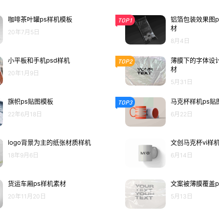
咖啡茶叶罐ps样机模板
铝箔包装效果图p
TOP1
材
20年7月5日
8月4日
小平板和手机psd样机
薄膜下的字体设计
TOP2
材
20年1月9日
5月31日
旗帜ps贴图模板
马克杯样机ps贴
TOP3
22年6月18日
6月22日
logo背景为主的纸张材质样机
文创马克杯vi样
18年9月6日
6月14日
货运车厢ps样机素材
文案被薄膜覆盖p
20年11月20日
5月13日