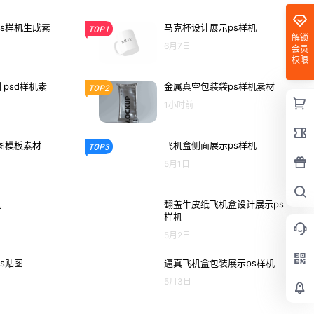
s样机生成素
马克杯设计展示ps样机
TOP1
解锁
6月7日
会员
权限
psd样机素
金属真空包装袋ps样机素材
TOP2
1小时前
图模板素材
飞机盒侧面展示ps样机
TOP3
5月1日
机
翻盖牛皮纸飞机盒设计展示ps
样机
5月2日
s贴图
逼真飞机盒包装展示ps样机
5月3日