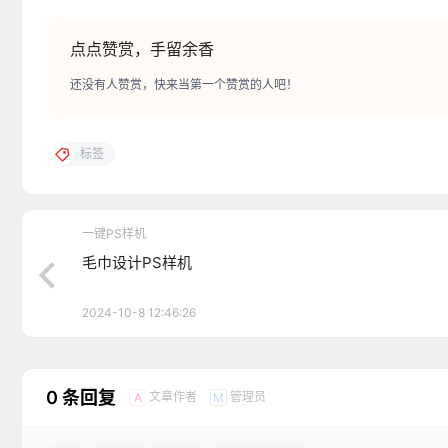
点点赞赏，手留余香
还没有人赞赏，快来当第一个赞赏的人吧！
标签
一键PS样机
毛巾设计PS样机
2024-10-8 12:46:26
0 条回复
文章作者
管理员
A
M