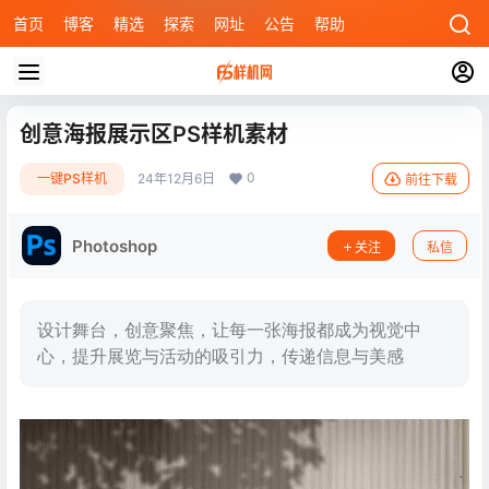
首页
博客
精选
探索
网址
公告
帮助
创意海报展示区PS样机素材
0
一键PS样机
24年12月6日
前往下载
Photoshop
关注
私信
设计舞台，创意聚焦，让每一张海报都成为视觉中
心，提升展览与活动的吸引力，传递信息与美感