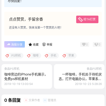
尽快回复！
点点赞赏，手留余香
给TA打赏
还没有人赞赏，快来当第一个赞赏的人吧！
0
0
海报分享
收藏
举报
PS样机
咖啡
手机
苹果
食品PS样机
食品PS样机
咖啡旁边的iPhone手机展示，
一杯咖啡，手机处于待机状
免费ps样机素材
态，打开电脑办公，苹果系列
样机素材
2019-10-19 13:00:54
2019-10-23 5:28:26
0 条回复
文章作者
管理员
A
M