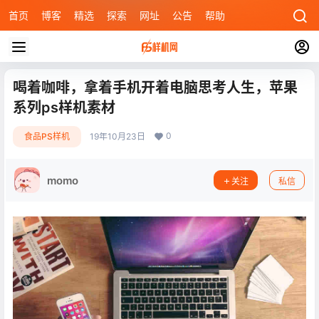
首页
博客
精选
探索
网址
公告
帮助
喝着咖啡，拿着手机开着电脑思考人生，苹果
系列ps样机素材
0
食品PS样机
19年10月23日
momo
关注
私信