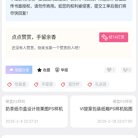
传书面授权，请勿作商用。如您的权利被侵害，提交工单后我们将
尽快回复！
点点赞赏，手留余香
给TA打赏
还没有人赞赏，快来当第一个赞赏的人吧！
1
0
海报分享
收藏
举报
包装盒
手提袋
直饮杯
礼品袋
硬盒PS样机
硬盒PS样机
奶茶纸巾盒设计效果图PS样机
VI提案包装纸箱PS样机贴图
2025-2-4 22:27:21
2025-2-18 22:07:50