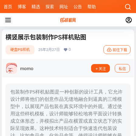
首页
博客
精选
探索
网址
公告
帮助
横竖展示包装制作PS样机贴图
0
硬盒PS样机
25年2月27日
前往下载
momo
关注
私信
包装制作PS样机贴图是一种创新的设计工具，它允许
设计师将他们的创意作品无缝地融合到逼真的三维模
型中，以展现产品包装在真实环境中的外观。通过使
用这些样机模板，设计师能够轻松地将平面设计转换
成立体形态，并模拟出产品在横置或直立状态下的实
际呈现效果。这种技术特别适合于快速迭代包装设
计，比如食品盒、化妆品盒等，使得设计师能够在最