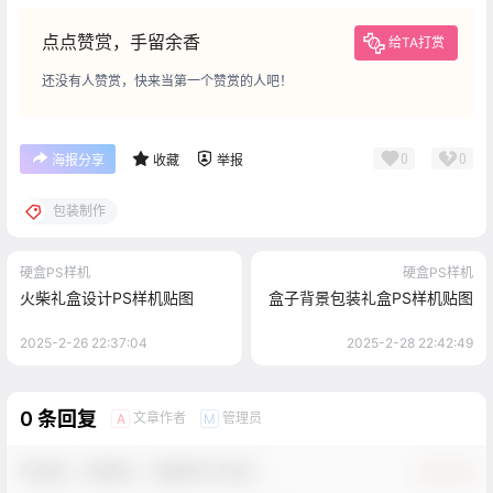
点点赞赏，手留余香
给TA打赏
还没有人赞赏，快来当第一个赞赏的人吧！
0
0
海报分享
收藏
举报
包装制作
硬盒PS样机
硬盒PS样机
火柴礼盒设计PS样机贴图
盒子背景包装礼盒PS样机贴图
2025-2-26 22:37:04
2025-2-28 22:42:49
0 条回复
文章作者
管理员
A
M
欢迎您，新朋友，感谢参与互动！
确认修改