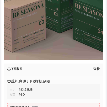
查看
下载权限
香薰礼盒设计PS样机贴图
大小：
183.63MB
格式：
PSD