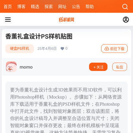
首页
博客
精选
探索
网址
公告
帮助
香薰礼盒设计PS样机贴图
0
硬盒PS样机
25年4月6日
前往下载
momo
关注
私信
要为香薰礼盒设计生成3D效果而不用3D软件，可以利
用Photoshop样机（Mockup）。步骤如下：从网络资源
库下载适用于香薰礼盒的PSD样机文件；在Photoshop
中打开此文件，找到智能对象图层；双击该图层，将
你的礼盒设计稿导入并调整至合适位置与尺寸；关闭
智能对象窗口并保存更改；最终在样机模板中呈现逼
真的3D视觉效果。这种方法简单快捷，无需学习复杂