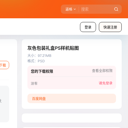
逼格
登录
快速注册
灰色包装礼盒PS样机贴图
大小
：
97.21MB
格式
：
PSD
下载
查看全部权限
您的下载权限
请先登录
游客
百度网盘
象