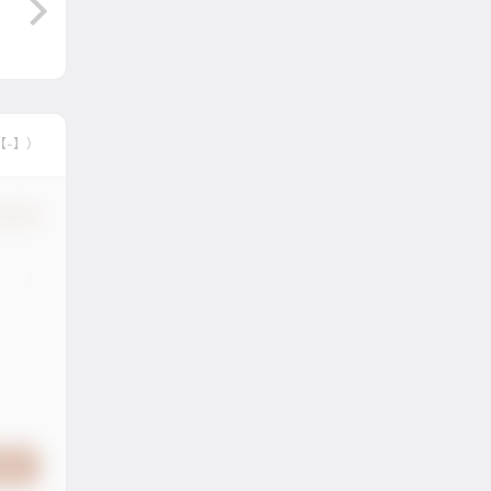
【-】）
认修改
提交