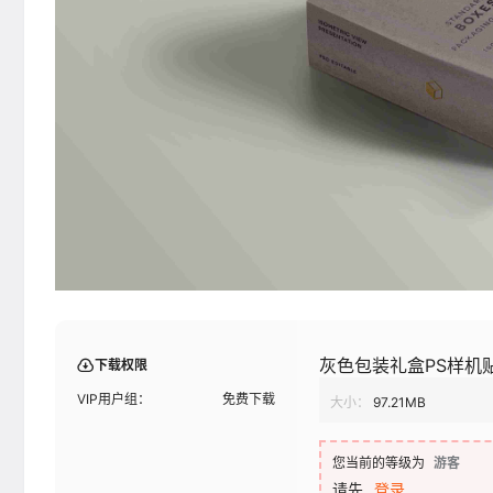
灰色包装礼盒PS样机
下载权限
VIP用户组：
免费下载
大小：
97.21MB
您当前的等级为
游客
请先
登录