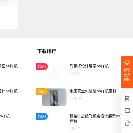
下载排行
图ps样机
马克杯设计展示ps样机
TOP1
解锁
6月7日
会员
权限
计ps样机
金属真空包装袋ps样机素材
TOP2
9小时前
s样机
翻盖牛皮纸飞机盒设计展示ps
TOP3
样机
5月2日