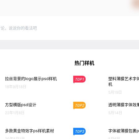
讨论，说说你的看法吧
热门样机
拉丝背景的logo展示psd样机
塑料薄膜艺术字体
TOP1
机
18年9月18日
5月19日
方型横版psd设计
透明薄膜字体效果
TOP2
22年1月8日
5月14日
多款黄金特效字ps样机素材
字体被薄膜包裹p
TOP3
20年5月1日
5月6日