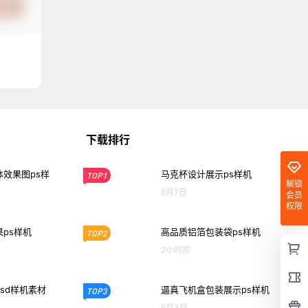
提交
下载排行
效果图ps样
马克杯设计展示ps样机
TOP1
解锁
6月7日
会员
权限
ps样机
高品质铝箔包装袋ps样机
TOP2
2小时前
sd样机素材
逼真飞机盒包装展示ps样机
TOP3
5月3日