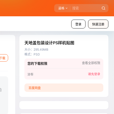
逼格
登录
快速注册
天地盖包装设计PS样机贴图
大小
：
295.49MB
格式
：
PSD
下载
查看全部权限
您的下载权限
请先登录
游客
百度网盘
的