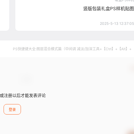
竖版包装礼盒PS样机贴图
2025-5-13 12:37:05
PS快捷键大全:图层混合模式篇（中间调 减淡/加深工具+【Ctrl】+【Alt】+
确
或注册以后才能发表评论
登录