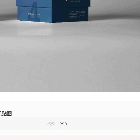
机贴图
格式：
PSD