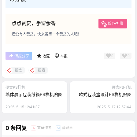
点点赞赏，手留余香
给TA打赏
还没有人赞赏，快来当第一个赞赏的人吧！
0
0
海报分享
收藏
举报
纸盒
纸箱
硬盒PS样机
硬盒PS样机
墙体展示包装纸箱PS样机贴图
欧式包装盒设计PS样机贴图
2025-5-15 12:41:37
2025-5-17 12:57:44
0 条回复
文章作者
管理员
A
M