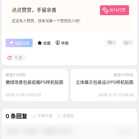
点点赞赏，手留余香
给TA打赏
还没有人赞赏，快来当第一个赞赏的人吧！
0
0
海报分享
收藏
举报
礼盒
硬盒PS样机
硬盒PS样机
嫩绿场景包装纸箱PS样机贴图
立体展示包装设计PS样机贴图
2025-5-19 13:02:32
2025-5-21 13:08:26
0 条回复
文章作者
管理员
A
M
欢迎您，新朋友，感谢参与互动！
确认修改