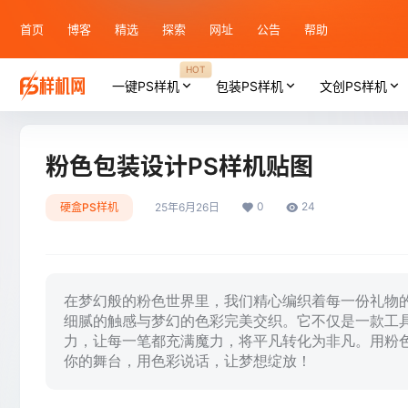
首页
博客
精选
探索
网址
公告
帮助
HOT
一键PS样机
包装PS样机
文创PS样机
粉色包装设计PS样机贴图
0
24
硬盒PS样机
25年6月26日
在梦幻般的粉色世界里，我们精心编织着每一份礼物的
细腻的触感与梦幻的色彩完美交织。它不仅是一款工
力，让每一笔都充满魔力，将平凡转化为非凡。用粉
你的舞台，用色彩说话，让梦想绽放！