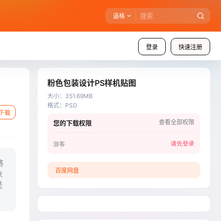
逼格
登录
快速注册
粉色包装设计PS样机贴图
大小
：
351.69MB
格式
：
PSD
下载
查看全部权限
您的下载权限
请先登录
游客
将
百度网盘
象
是