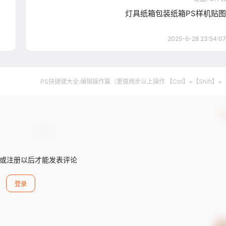
灯具纸箱包装纸箱PS样机贴图
2025-6-28 23:54:07
PS快捷键大全:编辑操作篇（重做两步以上操作 【Ctrl】+【Shift】+
确
或注册以后才能发表评论
登录