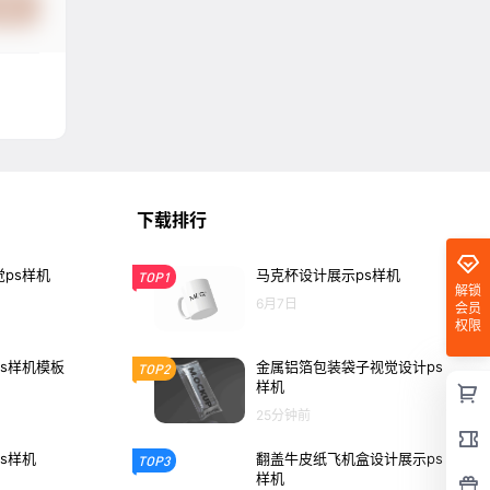
提交
下载排行
ps样机
马克杯设计展示ps样机
TOP1
解锁
6月7日
会员
权限
s样机模板
金属铝箔包装袋子视觉设计ps
TOP2
样机
25分钟前
s样机
翻盖牛皮纸飞机盒设计展示ps
TOP3
样机