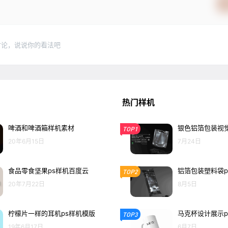
讨论，说说你的看法吧
热门样机
啤酒和啤酒箱样机素材
银色铝箔包装视觉
TOP1
20年6月15日
7月24日
食品零食坚果ps样机百度云
铝箔包装塑料袋p
TOP2
20年7月22日
8月5日
柠檬片一样的耳机ps样机模版
马克杯设计展示p
TOP3
19年6月17日
6月7日