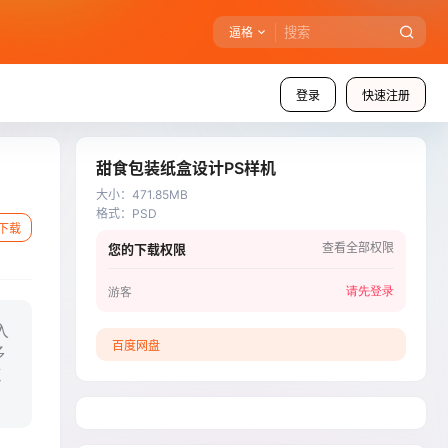
逼格
登录
快速注册
甜食包装纸盒设计PS样机
大小
：
471.85MB
格式
：
PSD
下载
查看全部权限
您的下载权限
请先登录
游客
入
百度网盘
多
速