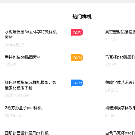
热门样机
水泥墙质感3d立体字特效样机
真空塑封铝箔包装
TOP1
素材
7月13日
20年4月2日
手持包装ps贴图素材
马克杯psd贴图
TOP2
7月4日
6月3日
绿色厢式货车ps样机模型，智
薄膜字体艺术设计
TOP3
能素材模版下载
5月27日
20年11月24日
2款方形盒子psd样机
褶皱薄膜字体效果
20年6月4日
5月9日
画册封面设计展示ps样机
白色马克杯psd