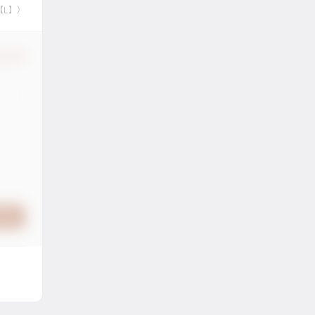
【L】）
认修改
提交