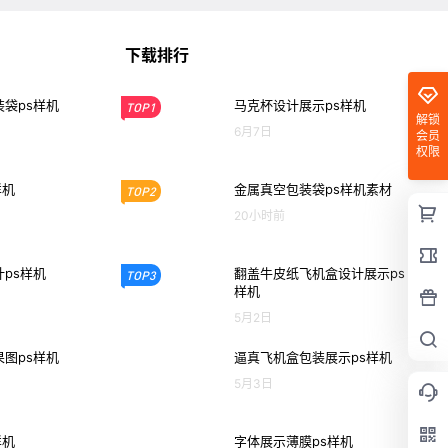
下载排行
袋ps样机
马克杯设计展示ps样机
TOP1
解锁
6月7日
会员
权限
样机
金属真空包装袋ps样机素材
TOP2
20小时前
ps样机
翻盖牛皮纸飞机盒设计展示ps
TOP3
样机
5月2日
图ps样机
逼真飞机盒包装展示ps样机
5月3日
样机
字体展示薄膜ps样机