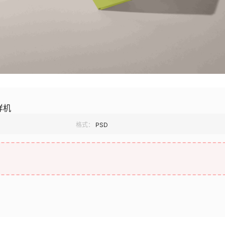
样机
格式：
PSD