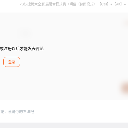
PS快捷键大全:图层混合模式篇（阈值（位图模式） 【Ctrl】+【Alt】+
确
或注册以后才能发表评论
登录
讨论，说说你的看法吧