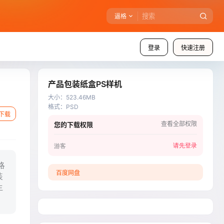
逼格
登录
快速注册
产品包装纸盒PS样机
大小
：
523.46MB
格式
：
PSD
下载
查看全部权限
您的下载权限
请先登录
游客
略
百度网盘
装
生