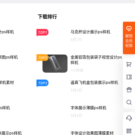
下载排行
ps样机
马克杯设计展示ps样机
TOP1
解锁
6月7日
会员
权限
图ps样机
金属铝箔包装袋子视觉设计ps
TOP2
样机
7小时前
样机素材
逼真飞机盒包装展示ps样机
TOP3
5月3日
s样机
字体展示薄膜ps样机
5月4日
展示ps样机
字体设计效果图薄膜素材