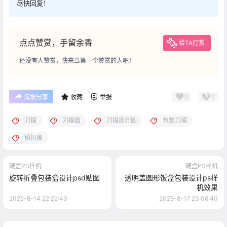
尽快回复！
点点赞赏，手留余香
给TA打赏
还没有人赞赏，快来当第一个赞赏的人吧！
0
0
海报分享
收藏
举报
刀模
刀模图
刀模展开图
包装刀模
锁扣盒
硬盒PS样机
硬盒PS样机
旋转折叠包装盒设计psd贴图
透明盖圆形饭盒包装设计ps样
机效果
2025-8-14 22:22:49
2025-8-17 23:06:40