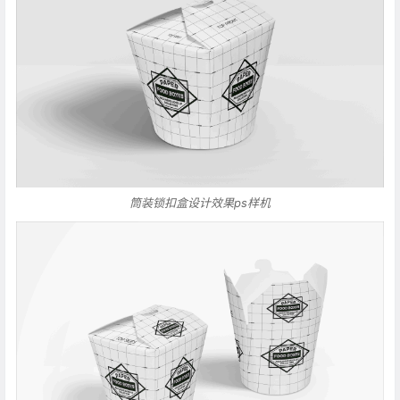
筒装锁扣盒设计效果ps样机