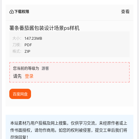
查看
下载权限
薯条番茄酱包装设计场景ps样机
大小：
147.23MB
刀模：
PDF
格式：
ZIP
您当前的等级为
游客
请先
登录
百度网盘
本站素材乃用户投稿及网上搜集，仅供学习交流，未经原作者或上
传书面授权，请勿作商用。如您的权利被侵害，提交工单后我们将
尽快回复！