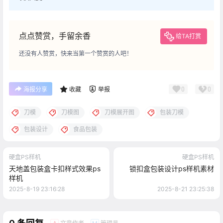
点点赞赏，手留余香
给TA打赏
还没有人赞赏，快来当第一个赞赏的人吧！
0
0
海报分享
收藏
举报
刀模
刀模图
刀模展开图
包装刀模
包装设计
食品包装
硬盒PS样机
硬盒PS样机
天地盖包装盒卡扣样式效果ps
锁扣盒包装设计ps样机素材
样机
2025-8-19 23:16:28
2025-8-21 23:25:38