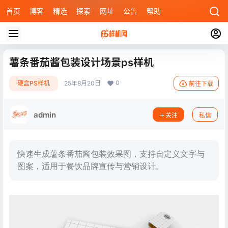
首页
博客
精选
探索
网址
公告
帮助
薯条番茄酱包装设计场景ps样机
0
硬盒PS样机
25年8月20日
前往下载
admin
关注
私信
快速生成薯条番茄酱包装效果图，支持自定义文字与
图案，适用于餐饮品牌宣传与营销设计。