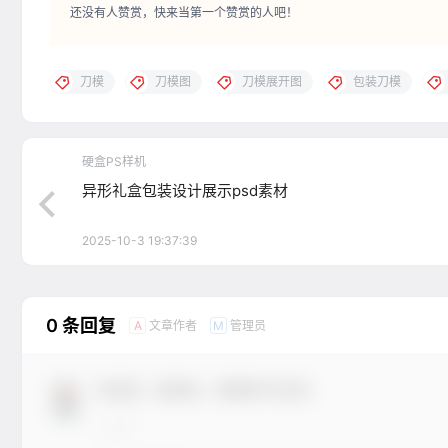
还没有人赞赏，快来当第一个赞赏的人吧！
刀模
刀模图
刀模展开图
包装刀模
硬盒PS样机
异形礼盒包装设计展示psd素材
2025-10-3 19:37:39
0 条回复
文章作者
管理员
A
M
欢迎您，新朋友，感谢参与互动！