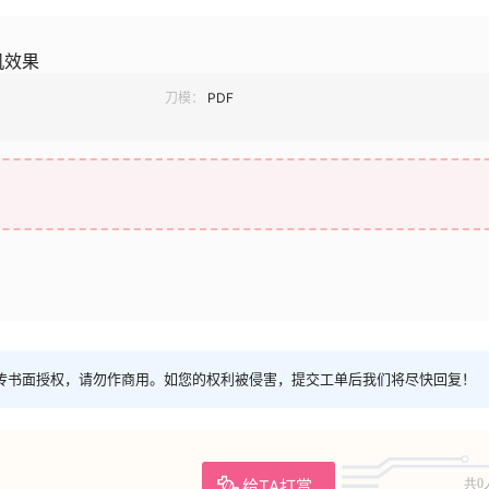
机效果
刀模：
PDF
传书面授权，请勿作商用。如您的权利被侵害，提交工单后我们将尽快回复！
给TA打赏
共0