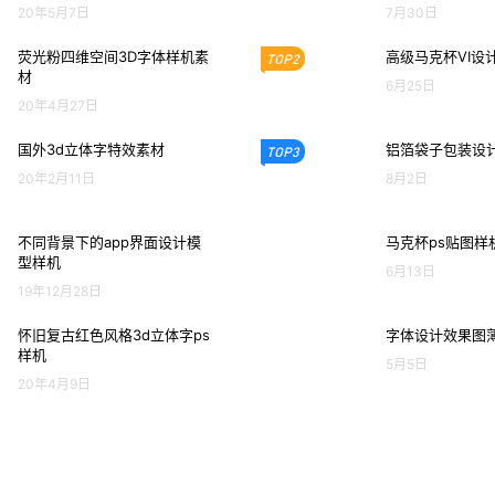
20年5月7日
7月30日
荧光粉四维空间3D字体样机素
高级马克杯VI设
TOP2
材
6月25日
20年4月27日
国外3d立体字特效素材
铝箔袋子包装设计
TOP3
20年2月11日
8月2日
不同背景下的app界面设计模
马克杯ps贴图样
型样机
6月13日
19年12月28日
怀旧复古红色风格3d立体字ps
字体设计效果图
样机
5月5日
20年4月9日