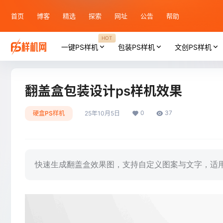
首页
博客
精选
探索
网址
公告
帮助
HOT
一键PS样机
包装PS样机
文创PS样机
翻盖盒包装设计ps样机效果
0
37
硬盒PS样机
25年10月5日
快速生成翻盖盒效果图，支持自定义图案与文字，适