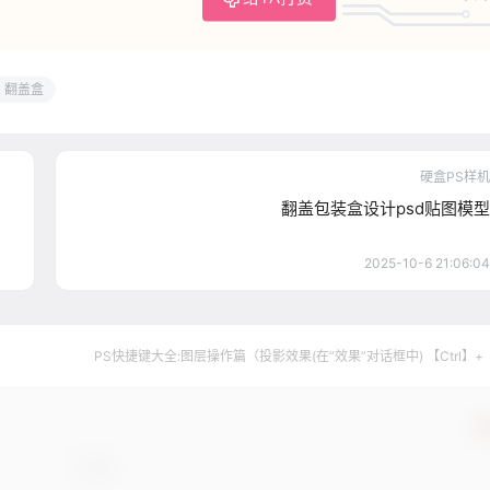
翻盖盒
硬盒PS样机
翻盖包装盒设计psd贴图模型
2025-10-6 21:06:04
PS快捷键大全:图层操作篇（投影效果(在”效果”对话框中) 【Ctrl】+
确