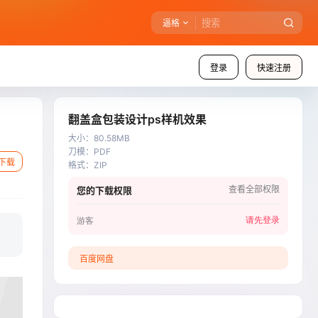
逼格
登录
快速注册
翻盖盒包装设计ps样机效果
大小
：
80.58MB
刀模
：
PDF
下载
格式
：
ZIP
查看全部权限
您的下载权限
请先登录
游客
百度网盘