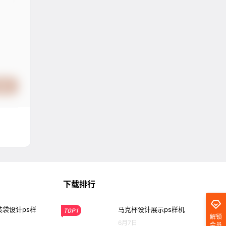
提交
下载排行
袋设计ps样
马克杯设计展示ps样机
TOP1
解锁
6月7日
会员