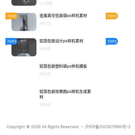
3小时前
金属真空包装袋ps样机素材
TOP2
TOP2
8月7日
铝箔包装设计ps样机素材
TOP3
TOP3
8月6日
铝箔包装塑料袋ps样机模板
8月5日
铝箔包装效果图ps样机生成素
材
8月4日
Copyright © 2026
All Rights Reserved
・
沪ICP备2023017885号-3