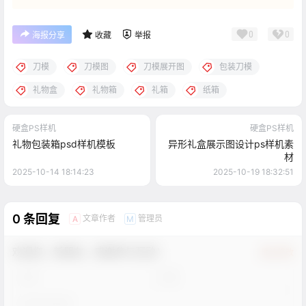
0
0
海报分享
收藏
举报
刀模
刀模图
刀模展开图
包装刀模
礼物盒
礼物箱
礼箱
纸箱
硬盒PS样机
硬盒PS样机
礼物包装箱psd样机模板
异形礼盒展示图设计ps样机素
材
2025-10-14 18:14:23
2025-10-19 18:32:51
0 条回复
文章作者
管理员
A
M
欢迎您，新朋友，感谢参与互动！
确认修改