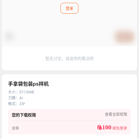
登录
提交
暂无讨论，说说你的看法吧
手拿袋包装ps样机
大小
：
57.13MB
刀模
：
AI
格式
：
ZIP
查看全部权限
您的下载权限
100
游客
请先登录