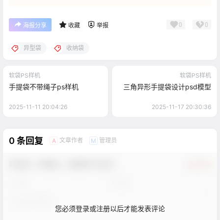
0
0
海报分享
收藏
举报
异型袋
收纳袋
软袋PS样机
软袋PS样机
手提袋不带绳子ps样机
三角异形手提袋设计psd模型
2025-11-11 20:04:26
2025-11-17 20:30:36
0 条回复
文章作者
管理员
A
M
欢迎您，新朋友，感谢参与互动！
确认修改
您必须登录或注册以后才能发表评论