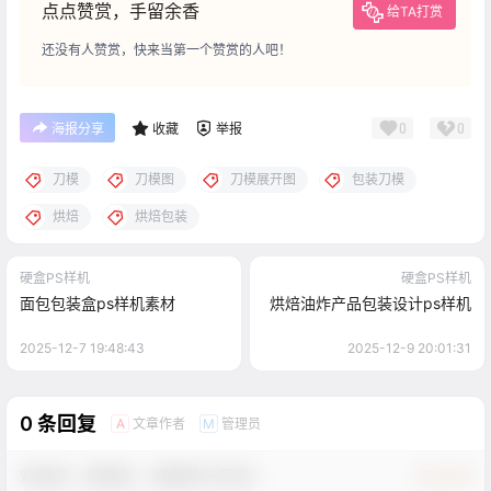
点点赞赏，手留余香
给TA打赏
还没有人赞赏，快来当第一个赞赏的人吧！
0
0
海报分享
收藏
举报
刀模
刀模图
刀模展开图
包装刀模
烘焙
烘焙包装
硬盒PS样机
硬盒PS样机
面包包装盒ps样机素材
烘焙油炸产品包装设计ps样机
2025-12-7 19:48:43
2025-12-9 20:01:31
0 条回复
文章作者
管理员
A
M
欢迎您，新朋友，感谢参与互动！
确认修改