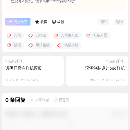
还没有人赞赏，快来当第一个赞赏的人吧！
0
0
海报分享
收藏
举报
刀模
刀模图
刀模展开图
包装刀模
烘焙
烘焙包装
烘焙样机
包装PS样机
包装PS样机
透明开窗盒样机模板
汉堡包装设计psd样机
2025-12-2 19:26:46
2025-12-17 20:27:53
0 条回复
文章作者
管理员
A
M
欢迎您，新朋友，感谢参与互动！
确认修改