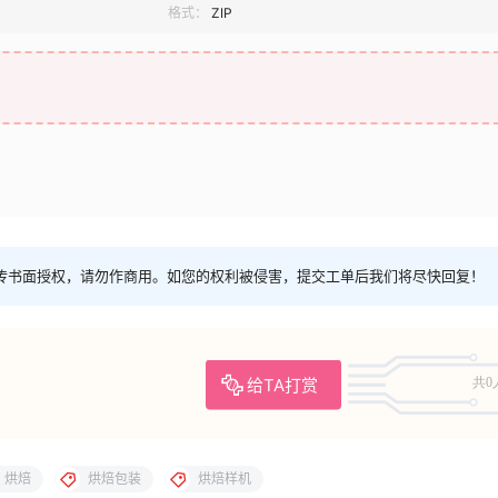
格式：
ZIP
传书面授权，请勿作商用。如您的权利被侵害，提交工单后我们将尽快回复！
给TA打赏
共0
烘焙
烘焙包装
烘焙样机