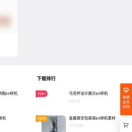
提交
下载排行
图ps样机
马克杯设计展示ps样机
TOP1
解锁
6月7日
会员
权限
样机
金属真空包装袋ps样机素材
TOP2
18小时前