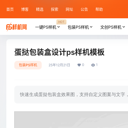
首页
博客
精选
探索
网址
公告
帮助
HOT
一键PS样机
包装PS样机
文创PS样机
蛋挞包装盒设计ps样机模板
0
1
包装PS样机
25年12月21日
快速生成蛋挞包装盒效果图，支持自定义图案与文字