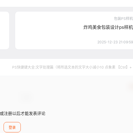
包装PS样机
炸鸡美食包装设计ps样机
2025-12-23 21:09:59
PS快捷键大全:文字处理篇（将所选文本的文字大小减小10 点象素 【Ctrl】+【
+【Shift】+【】）
确
或注册以后才能发表评论
登录