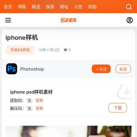
首页
博客
精选
探索
网址
公告
帮助
iphone样机
0
手机PS样机
19年11月3日
Photoshop
关注
私信
iphone psd样机素材
提取码：
复制
无
下载
解压码：
复制
无