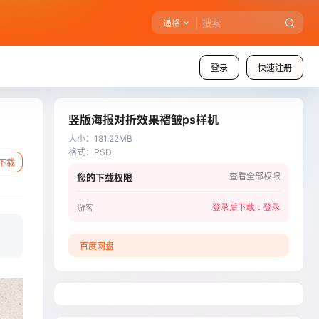
逼格
登录
快速注册
竖版海报对折效果褶皱ps样机
大小
：
181.22MB
格式
：
PSD
下载
查看全部权限
您的下载权限
登录后下载：
登录
游客
百度网盘