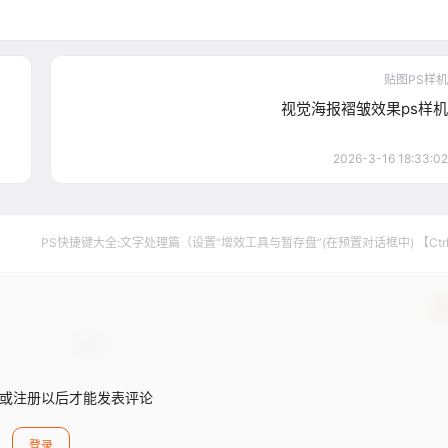
贴图PS样机
视觉海报褶皱效果ps样机
2026-3-16 18:33:02
PS快捷键大全:文字处理篇（设置“增效工具与暂存盘”(在预置对话框中) 【Ctr
+【7】）
确
或注册以后才能发表评论
登录