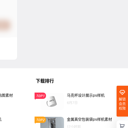
提交
下载排行
o贴图素材
马克杯设计展示ps样机
TOP1
解锁
6月7日
会员
权限
机
金属真空包装袋ps样机素材
TOP2
17小时前