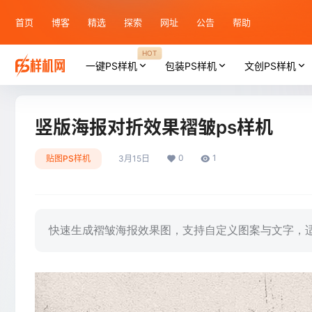
首页
博客
精选
探索
网址
公告
帮助
HOT
一键PS样机
包装PS样机
文创PS样机
竖版海报对折效果褶皱ps样机
0
1
贴图PS样机
3月15日
快速生成褶皱海报效果图，支持自定义图案与文字，