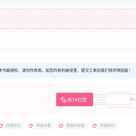
传书面授权，请勿作商用。如您的权利被侵害，提交工单后我们将尽快回复！
给TA打赏
共0
纹理样机
褶皱效果
褶皱效果图
褶皱样机