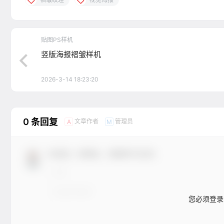
贴图PS样机
竖版海报褶皱样机
2026-3-14 18:23:20
0 条回复
文章作者
管理员
A
M
欢迎您，新朋友，感谢参与互动！
您必须登录