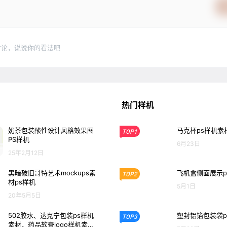
讨论，说说你的看法吧
热门样机
奶茶包装酸性设计风格效果图
马克杯ps样机素
TOP1
PS样机
6月23日
25年2月12日
黑暗破旧哥特艺术mockups素
飞机盒侧面展示p
TOP2
材ps样机
5月1日
20年5月5日
502胶水、达克宁包装ps样机
塑封铝箔包装袋p
TOP3
素材，药品软膏logo样机素材