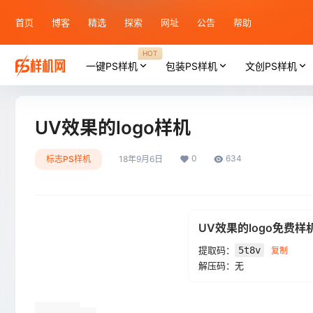
首页
博客
精选
探索
网址
公告
帮助
HOT
一键PS样机
包装PS样机
文创PS样机
UV效果的logo样机
0
634
标志PS样机
18年9月6日
UV效果的logo免费样
提取码：
5t8v
复制
解压码：无