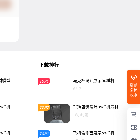
提交
下载排行
材模型
马克杯设计展示ps样机
TOP1
解锁
6月7日
会员
权限
s样机
铝箔包装设计ps样机素材
TOP2
18小时前
s样机
飞机盒侧面展示ps样机
TOP3