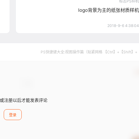
标志PS样机
logo背景为主的纸张材质样机
2018-9-6 4:38:04
PS快捷键大全:视图操作篇（贴紧网格 【Ctrl】+【Shift】+
确
或注册以后才能发表评论
登录