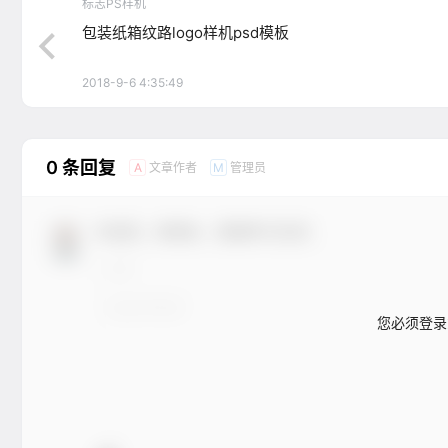
标志PS样机
包装纸箱纹路logo样机psd模板
2018-9-6 4:35:49
0 条回复
文章作者
管理员
A
M
欢迎您，新朋友，感谢参与互动！
您必须登录