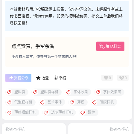
本站素材乃用户投稿及网上搜集，仅供学习交流，未经原作者或上
传书面授权，请勿作商用。如您的权利被侵害，提交工单后我们将
尽快回复！
点点赞赏，手留余香
给TA打赏
还没有人赞赏，快来当第一个赞赏的人吧！
0
0
海报分享
收藏
举报
塑料袋
塑料袋样机
字体效果
字体效果图
气泡膜样机
艺术字体
薄膜
薄膜样机
薄膜褶皱样机
透明薄膜样机
酸性
软袋PS样机
软袋PS样机