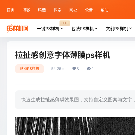
首页
博客
精选
探索
网址
公告
帮助
HOT
一键PS样机
包装PS样机
文创PS样机
拉扯感创意字体薄膜ps样机
0
1
贴图PS样机
5月25日
快速生成拉扯感薄膜效果图，支持自定义图案与文字