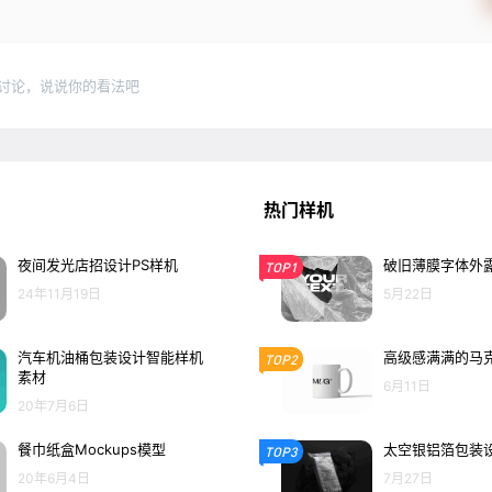
讨论，说说你的看法吧
热门样机
夜间发光店招设计PS样机
破旧薄膜字体外露
TOP1
24年11月19日
5月22日
汽车机油桶包装设计智能样机
高级感满满的马克
TOP2
素材
6月11日
20年7月6日
餐巾纸盒Mockups模型
太空银铝箔包装设
TOP3
20年6月4日
7月27日