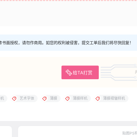
传书面授权，请勿作商用。如您的权利被侵害，提交工单后我们将尽快回复！
给TA打赏
样机
艺术字体
薄膜
薄膜样机
薄膜褶皱样机
贴图PS