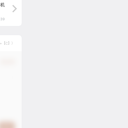
样机
:39
】+【C】）
确认修改
提交