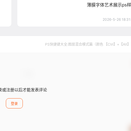
薄膜字体艺术展示ps
2026-5-26 18:31
PS快捷键大全:图层混合模式篇（颜色 【Ctrl】+【Alt
录或注册以后才能发表评论
登录