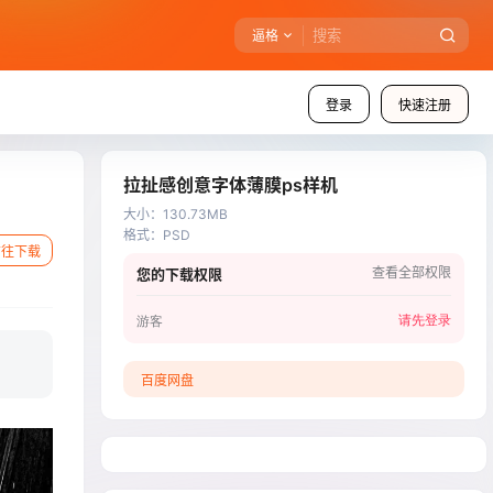
逼格
登录
快速注册
拉扯感创意字体薄膜ps样机
大小
：
130.73MB
格式
：
PSD
前往下载
查看全部权限
您的下载权限
请先登录
游客
百度网盘