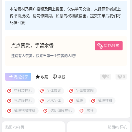
本站素材乃用户投稿及网上搜集，仅供学习交流，未经原作者或上
传书面授权，请勿作商用。如您的权利被侵害，提交工单后我们将
尽快回复！
点点赞赏，手留余香
给TA打赏
还没有人赞赏，快来当第一个赞赏的人吧！
0
0
海报分享
收藏
举报
塑料袋样机
字体效果
字体效果图
气泡膜样机
艺术字体
薄膜
薄膜样机
薄膜褶皱样机
透明薄膜样机
酸性
贴图PS样机
贴图PS样机