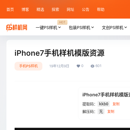
首页
博客
精选
探索
网址
公告
帮助
HOT
一键PS样机
包装PS样机
文创PS样机
iPhone7手机样机模版资源
0
601
手机PS样机
19年12月9日
iPhone7手机样机模
提取码：
kkb0
复制
解压码：
无
复制