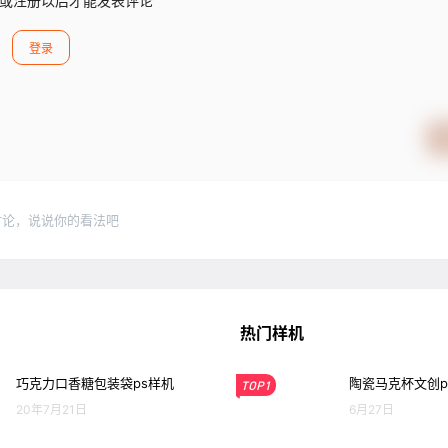
或注册以后才能发表评论
登录
讨论，说说你的看法吧
热门样机
巧克力口香糖包装袋ps样机
陶瓷马克杯文创p
TOP1
20年7月21日
6月27日