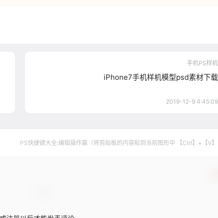
手机PS样机
iPhone7手机样机模型psd素材下载
2019-12-9 4:45:09
PS快捷键大全:编辑操作篇（将剪贴板的内容粘到当前图形中 【Ctrl】+【V
【F4】）
确