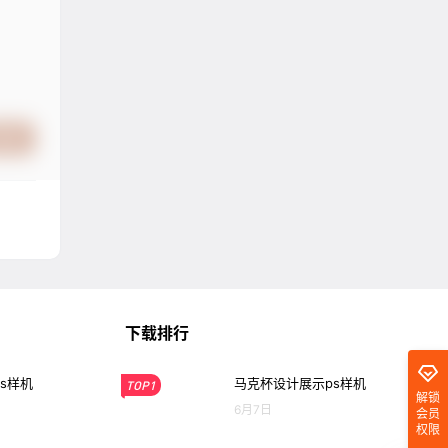
提交
下载排行
s样机
马克杯设计展示ps样机
TOP1
解锁
6月7日
会员
权限