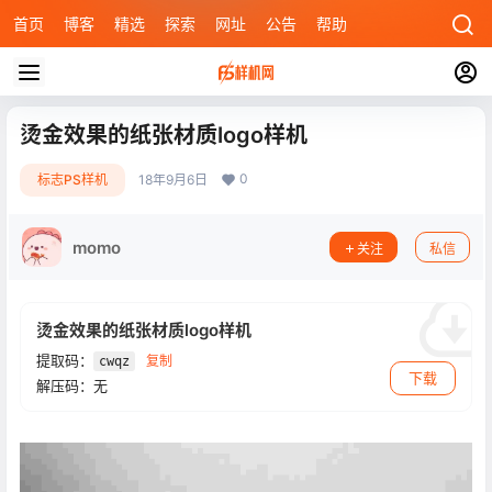
首页
博客
精选
探索
网址
公告
帮助
烫金效果的纸张材质logo样机
0
标志PS样机
18年9月6日
momo
关注
私信
烫金效果的纸张材质logo样机
提取码：
复制
cwqz
下载
解压码：无