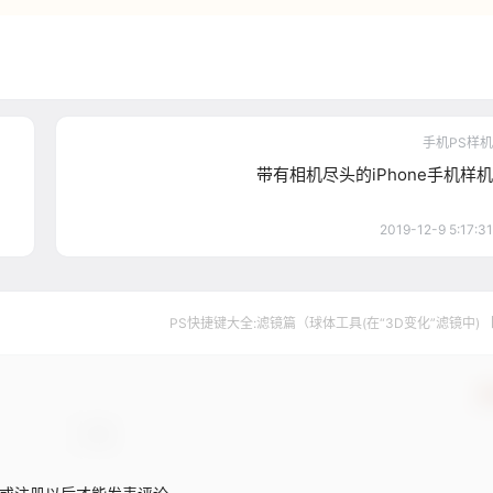
手机PS样机
带有相机尽头的iPhone手机样机
2019-12-9 5:17:31
PS快捷键大全:滤镜篇（球体工具(在“3D变化”滤镜中) 
确