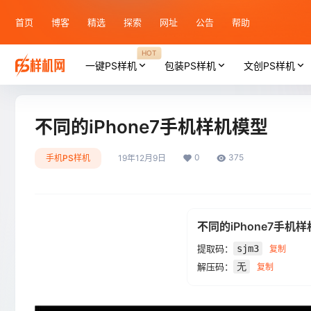
首页
博客
精选
探索
网址
公告
帮助
HOT
一键PS样机
包装PS样机
文创PS样机
不同的iPhone7手机样机模型
0
375
手机PS样机
19年12月9日
不同的iPhone7手机
提取码：
sjm3
复制
解压码：
无
复制