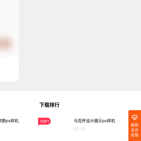
提交
下载排行
图ps样机
马克杯设计展示ps样机
TOP1
解锁
6月7日
会员
权限