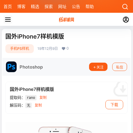
首页
博客
精选
探索
网址
公告
帮助
国外iPhone7样机模版
0
手机PS样机
19年12月9日
Photoshop
关注
私信
国外iPhone7样机模版
提取码：
复制
rano
下载
解压码：
复制
无