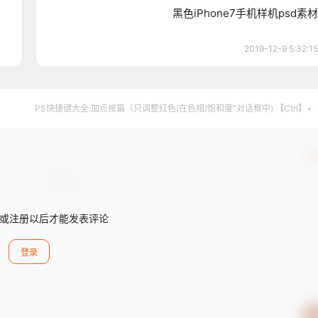
黑色iPhone7手机样机psd素材
2019-12-9 5:32:15
PS快捷键大全:加点按篇（只调整红色(在色相/饱和度”对话框中) 【Ctrl】+
确
或注册以后才能发表评论
登录