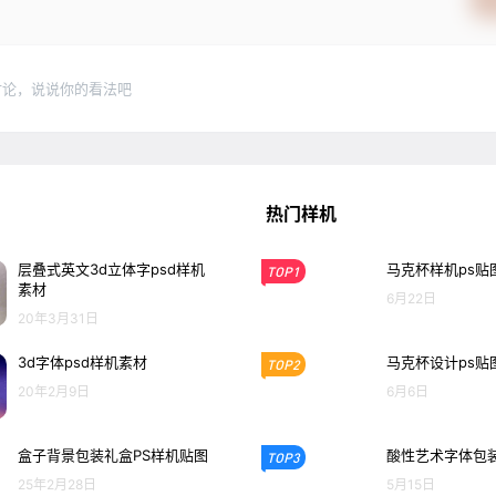
讨论，说说你的看法吧
热门样机
层叠式英文3d立体字psd样机
马克杯样机ps贴
TOP1
素材
6月22日
20年3月31日
3d字体psd样机素材
马克杯设计ps贴
TOP2
20年2月9日
6月6日
盒子背景包装礼盒PS样机贴图
酸性艺术字体包装
TOP3
25年2月28日
5月15日