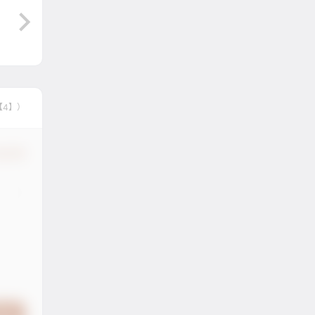
【4】）
认修改
提交