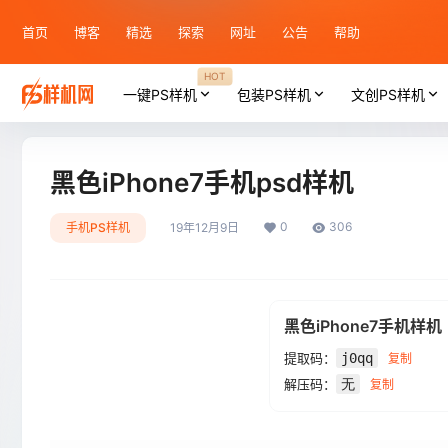
首页
博客
精选
探索
网址
公告
帮助
HOT
一键PS样机
包装PS样机
文创PS样机
黑色iPhone7手机psd样机
0
306
手机PS样机
19年12月9日
黑色iPhone7手机样机
提取码：
j0qq
复制
解压码：
无
复制