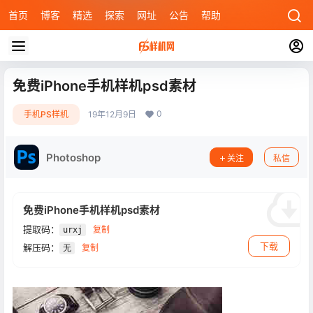
首页
博客
精选
探索
网址
公告
帮助
免费iPhone手机样机psd素材
0
手机PS样机
19年12月9日
Photoshop
关注
私信
免费iPhone手机样机psd素材
提取码：
复制
urxj
下载
解压码：
复制
无