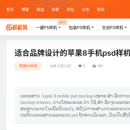
首页
博客
精选
探索
网址
公告
帮助
HOT
一键PS样机
包装PS样机
文创PS样机
适合品牌设计的苹果8手机psd样
0
381
界面PS样机
19年12月12日
ເອກະສານ Apple 8 mobile psd mockup ເໝາະ ສຳ ລັບການອ
mockup textures, ດາວໂຫລດແລະ ນຳ ໃຊ້ ສຳ ລັບຈຸດອອກແບບ
ສະຫຼາດພາຍໃນເພື່ອດັດແປງ, ຫວັງວ່າຈະສາມາດອອກແບບຂອງທ່
ປະຢັດເອກະສານອອກແບບ psd ຖ້າທ່ານມີເວລາ, ມັນເປັນສິ່ງທີ