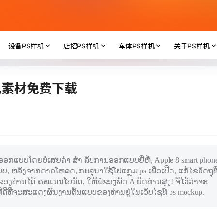
设备PS样机
店招PS样机
车体PS样机
关于PS样机
机素材免费下载
ອກແບບໂດຍບໍ່ເສຍຄ່າ ສຳ ລັບການອອກແບບຍີ່ຫໍ້, Apple 8 smart phon
, ຫລັງຈາກດາວໂຫລດ, ກະລຸນາໃຊ້ໂປແກຼມ ps ເພື່ອເປີດ, ແກ້ໄຂວັດຖຸທີ
ານໄດ້ ຄະແນນໂບນັດ, ໃຫ້ພໍ່ຂອງພັກ A ຍຶດທ່ານສູງ! ຈື່ໄວ້ວ່າຈະ
່ດີທີ່ຈະສະແດງຜົນງານຕົ້ນແບບຂອງທ່ານຢູ່ໃນເວັບໄຊທ໌ ps mockup.