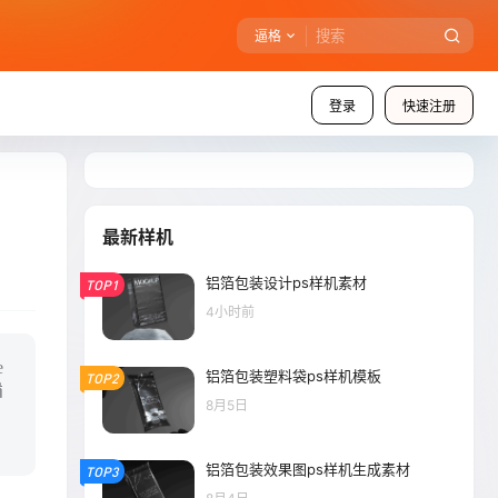
逼格
登录
快速注册
最新样机
铝箔包装设计ps样机素材
TOP1
4小时前
e
铝箔包装塑料袋ps样机模板
TOP2
່
8月5日
铝箔包装效果图ps样机生成素材
TOP3