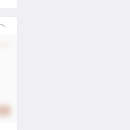
中)
认修改
提交