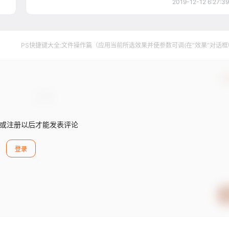
2019-12-12 6:27:39
PS快捷键大全:文件操作篇（应用当前所选效果并使参数可调(在”效果”对话框
【A】）
确
或注册以后才能发表评论
登录