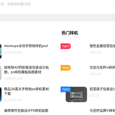
讨论，说说你的看法吧
热门样机
mockups冰块字特效样机psd
银色金属铝箔包装
TOP1
20年5月15日
7月25日
娃哈哈AD钙奶瓶身包装设计贴
文创马克杯vi样
TOP2
图，ps样机模板贴图素材
6月14日
24年6月15日
精品3d英文字特效ps样机素材
铝箔袋子包装设计
TOP3
下载
8月2日
20年2月11日
桌椅零件包装设计PS样机贴图
马克杯品牌VI样