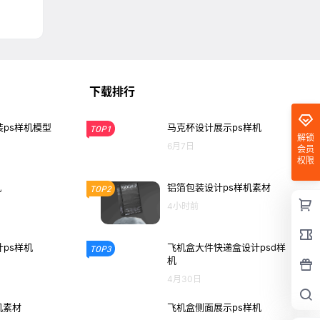
下载排行
ps样机模型
马克杯设计展示ps样机
TOP1
解锁
6月7日
会员
权限
机
铝箔包装设计ps样机素材
TOP2
4小时前
ps样机
飞机盒大件快递盒设计psd样
TOP3
机
4月30日
机素材
飞机盒侧面展示ps样机