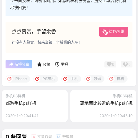
传书面授权，请勿作商用。如您的权利被侵害，提交工单后我们将
尽快回复！
点点赞赏，手留余香
给TA打赏
还没有人赞赏，快来当第一个赞赏的人吧！
0
0
海报分享
收藏
举报
iPhone
PS样机
手机
数码
样机
手机PS样机
手机PS样机
郊游手机ps样机
离地面比较近的手机ps样机
2020-1-9 20:41:41
2020-1-9 20:45:19
0 条回复
文章作者
管理员
A
M