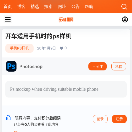
首页
博客
精选
探索
网址
公告
帮助
开车适用手机时的ps样机
0
手机PS样机
20年1月9日
Photoshop
关注
私信
Ps mockup when driving suitable mobile phone
隐藏内容，支付积分后阅读
登录
注册
已经有
0
人购买查看了此内容