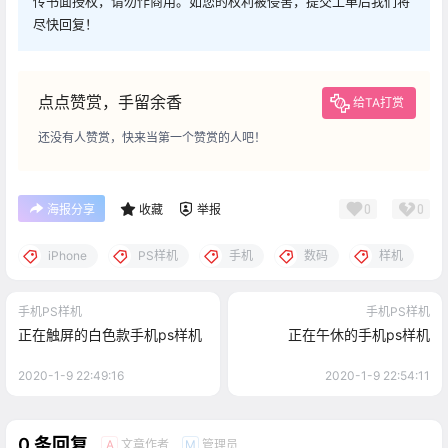
传书面授权，请勿作商用。如您的权利被侵害，提交工单后我们将
尽快回复！
点点赞赏，手留余香
给TA打赏
还没有人赞赏，快来当第一个赞赏的人吧！
0
0
海报分享
收藏
举报
iPhone
PS样机
手机
数码
样机
手机PS样机
手机PS样机
正在触屏的白色款手机ps样机
正在午休的手机ps样机
2020-1-9 22:49:16
2020-1-9 22:54:11
0 条回复
文章作者
管理员
A
M