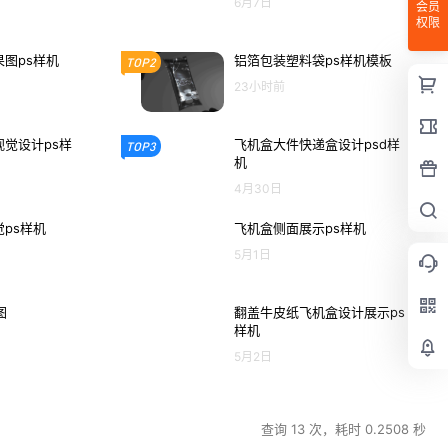
6月7日
会员
权限
图ps样机
铝箔包装塑料袋ps样机模板
TOP2
23小时前
觉设计ps样
飞机盒大件快递盒设计psd样
TOP3
机
4月30日
ps样机
飞机盒侧面展示ps样机
5月1日
图
翻盖牛皮纸飞机盒设计展示ps
样机
5月2日
查询 13 次，耗时 0.2508 秒