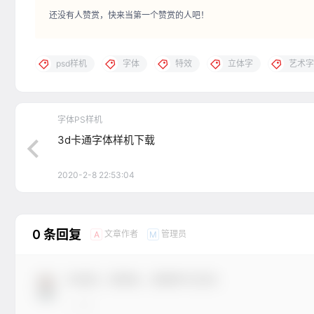
还没有人赞赏，快来当第一个赞赏的人吧！
psd样机
字体
特效
立体字
艺术字
字体PS样机
3d卡通字体样机下载
2020-2-8 22:53:04
0 条回复
文章作者
管理员
A
M
欢迎您，新朋友，感谢参与互动！