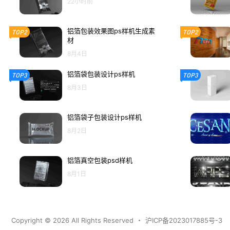
22小时前
铝箔包装效果图ps样机生成素
TOP2
TOP2
材
8月4日
铝箔袋包装设计ps样机
TOP3
TOP3
8月3日
铝箔袋子包装设计ps样机
8月2日
铝箔真空包装psd样机
8月1日
Copyright © 2026
All Rights Reserved
・
沪ICP备2023017885号-3