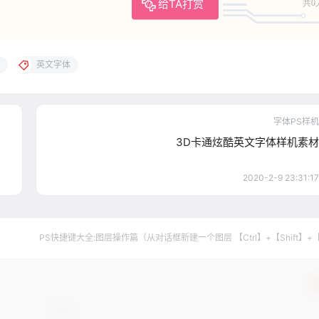
给TA打赏
共0
英文字体
字体PS样机
3D卡通炫酷英文字体样机素材
2020-2-9 23:31:17
PS快捷键大全:图层操作篇（从对话框新建一个图层 【Ctrl】+【Shift】+
确