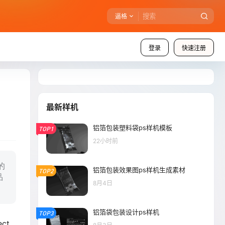
逼格
登录
快速注册
最新样机
铝箔包装塑料袋ps样机模板
TOP1
22小时前
的
铝箔包装效果图ps样机生成素材
TOP2
品
8月4日
铝箔袋包装设计ps样机
TOP3
ect