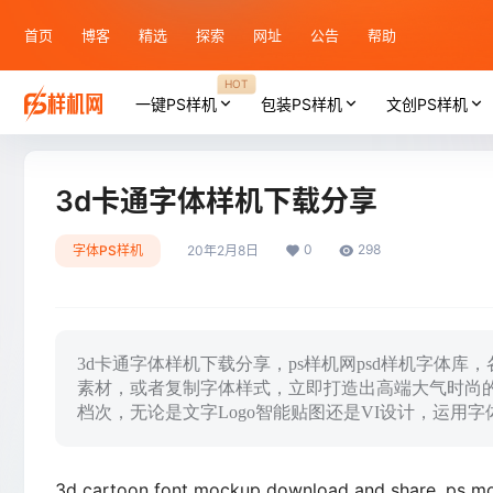
首页
博客
精选
探索
网址
公告
帮助
HOT
一键PS样机
包装PS样机
文创PS样机
3d卡通字体样机下载分享
0
298
字体PS样机
20年2月8日
3d卡通字体样机下载分享，ps样机网psd样机字体
素材，或者复制字体样式，立即打造出高端大气时尚
档次，无论是文字Logo智能贴图还是VI设计，运用
3d cartoon font mockup download and share, ps moc