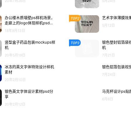
20年7月26日
5月24日
办公楼木质墙壁ps样机场景，
艺术字体薄膜效果
TOP2
走廊上的logo体现样机psd素
5月12日
材
18年9月13日
竖型盒子药品包装mockups样
银色塑封铝箔袋视
TOP3
机
机
20年5月19日
7月21日
冰冻的英文字体特效设计样机
银色铝箔包装视觉
素材
7月24日
20年2月10日
银色英文字体设计素材psd分
马克杯设计ps贴
享
6月6日
20年2月12日