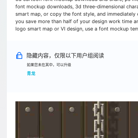
font mockup downloads, 3d three-dimensional charact
smart map, or copy the font style, and immediately c
you save more than half of your design work time an
logo smart map or VI design, use a font mockup te
隐藏内容，仅限以下用户组阅读
如果您未在其中，可以升级
青龙