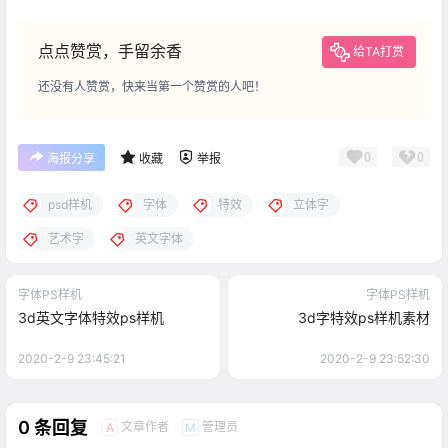
点点赞赏，手留余香
给TA打赏
还没有人赞赏，快来当第一个赞赏的人吧！
0
0
海报分享
收藏
举报
psd样机
字体
特效
立体字
艺术字
英文字体
字体PS样机
字体PS样机
3d英文字体特效ps样机
3d字特效ps样机素材
2020-2-9 23:45:21
2020-2-9 23:52:30
0 条回复
文章作者
管理员
A
M