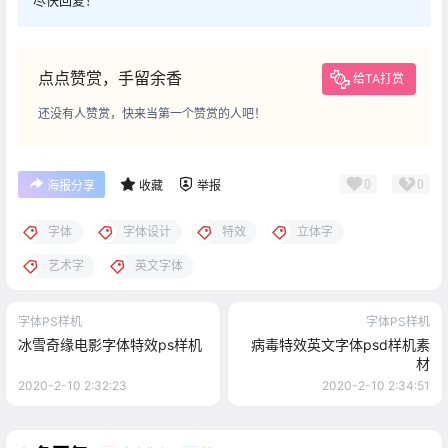
点点赞赏，手留余香
给TA打赏
还没有人赞赏，快来当第一个赞赏的人吧！
0
0
海报分享
收藏
举报
字体
字体设计
特效
立体字
艺术字
英文字体
字体PS样机
字体PS样机
冰雪奇缘电影字体特效ps样机
病毒特效英文字体psd样机素
材
2020-2-10 2:32:23
2020-2-10 2:34:51