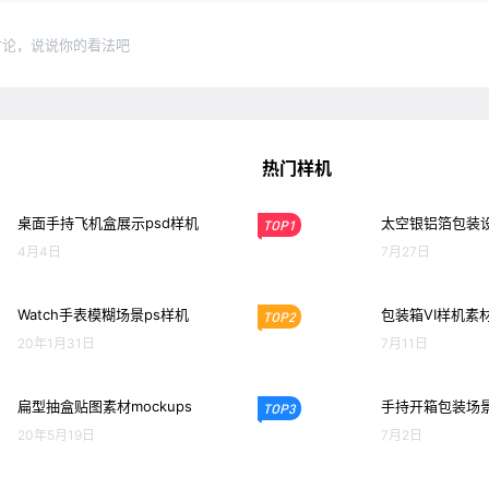
讨论，说说你的看法吧
热门样机
桌面手持飞机盒展示psd样机
太空银铝箔包装设
TOP1
4月4日
7月27日
Watch手表模糊场景ps样机
包装箱VI样机素
TOP2
20年1月31日
7月11日
扁型抽盒贴图素材mockups
手持开箱包装场景
TOP3
20年5月19日
7月2日