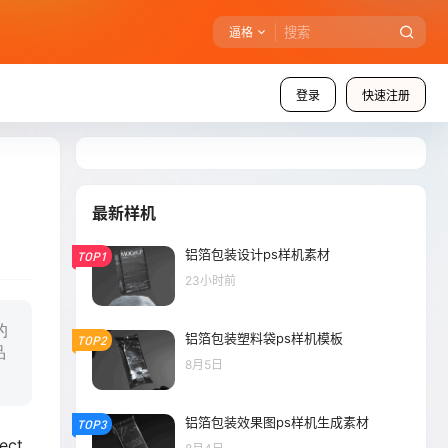
逼格
登录
快速注册
最新样机
铝箔包装设计ps样机素材
TOP1
23小时前
的
铝箔包装塑料袋ps样机模板
TOP2
品
8月5日
铝箔包装效果图ps样机生成素材
TOP3
ect