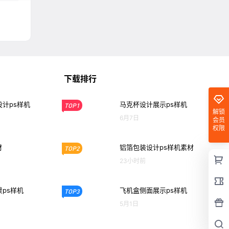
下载排行
计ps样机
马克杯设计展示ps样机
TOP1
解锁
6月7日
会员
权限
材
铝箔包装设计ps样机素材
TOP2
23小时前
ps样机
飞机盒侧面展示ps样机
TOP3
5月1日