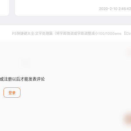
2020-2-10 2:46:42
PS快捷键大全:文字处理篇（将字距微调或字距调整减小100/1000ems 【Ctr
【Alt】+【←】）
确
或注册以后才能发表评论
登录