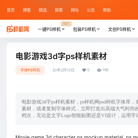
首页
博客
精选
探索
网址
公告
帮助
HOT
一键PS样机
包装PS样机
文创PS样机
电影游戏3d字ps样机素材
0
196
字体PS样机
20年2月10日
电影游戏3d字ps样机素材，ps样机网psd样机字体
素材，或者复制字体样式，立即打造出高端大气时尚
档次，无论是文字Logo智能贴图还是VI设计，运用
Movie game 3d character ps mockup material, ps mo