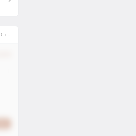
l】+
认修改
提交