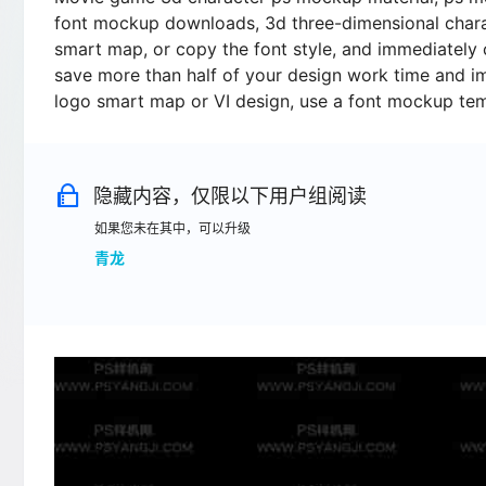
font mockup downloads, 3d three-dimensional charact
smart map, or copy the font style, and immediately 
save more than half of your design work time and imp
logo smart map or VI design, use a font mockup te
隐藏内容，仅限以下用户组阅读
如果您未在其中，可以升级
青龙